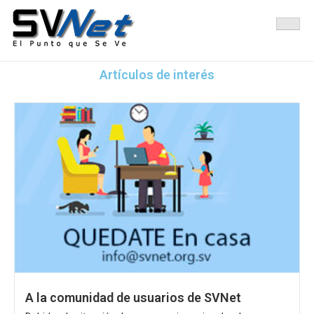
Administradora de Nombres de Dominio e IP, para El Salvador
SVNet El Punto Que Se Ve
Artículos de interés
A la comunidad de usuarios de SVNet