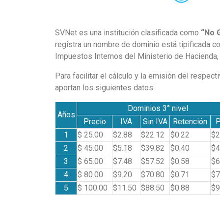
SVNet es una institución clasificada como
“No 
registra un nombre de dominio está tipificada c
Impuestos Internos del Ministerio de Hacienda,
Para facilitar el cálculo y la emisión del respe
aportan los siguientes datos:
Dominios 3° nivel
Años
Precio
IVA
Sin IVA
Retención
1
$ 25.00
$2.88
$22.12
$0.22
$2
2
$ 45.00
$5.18
$39.82
$0.40
$4
3
$ 65.00
$7.48
$57.52
$0.58
$6
4
$ 80.00
$9.20
$70.80
$0.71
$7
5
$ 100.00
$11.50
$88.50
$0.88
$9