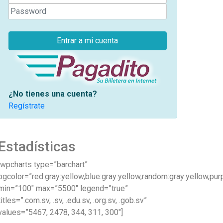
Entrar a mi cuenta
¿No tienes una cuenta?
Regístrate
Estadísticas
[wpcharts type=”barchart”
bgcolor=”red:gray:yellow,blue:gray:yellow,random:gray:yellow,purp
min=”100″ max=”5500″ legend=”true”
titles=”.com.sv, .sv, .edu.sv, .org.sv, .gob.sv”
values=”5467, 2478, 344, 311, 300″]