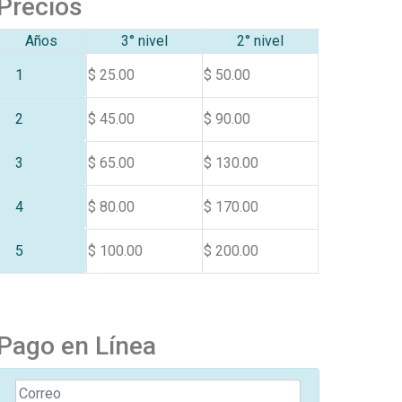
Precios
Años
3° nivel
2° nivel
1
$ 25.00
$ 50.00
2
$ 45.00
$ 90.00
3
$ 65.00
$ 130.00
4
$ 80.00
$ 170.00
5
$ 100.00
$ 200.00
Pago en Línea