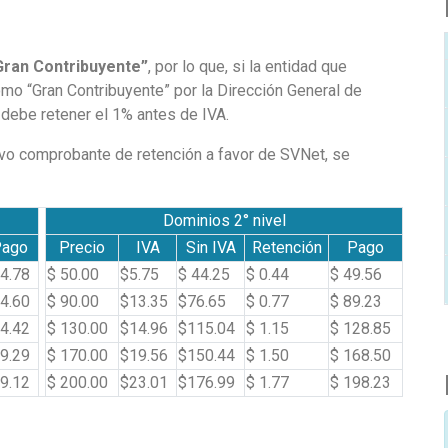
Gran Contribuyente”
, por lo que, si la entidad que
omo “Gran Contribuyente” por la Dirección General de
 debe retener el 1% antes de IVA.
ctivo comprobante de retención a favor de SVNet, se
Dominios 2° nivel
Pago
Precio
IVA
Sin IVA
Retención
Pago
4.78
$ 50.00
$5.75
$ 44.25
$ 0.44
$ 49.56
4.60
$ 90.00
$13.35
$76.65
$ 0.77
$ 89.23
4.42
$ 130.00
$14.96
$115.04
$ 1.15
$ 128.85
9.29
$ 170.00
$19.56
$150.44
$ 1.50
$ 168.50
9.12
$ 200.00
$23.01
$176.99
$ 1.77
$ 198.23