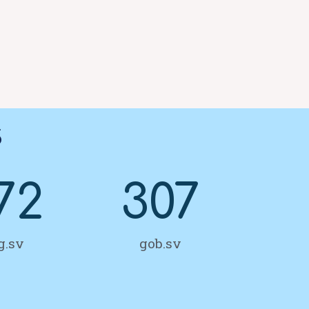
5
72
307
g.sv
gob.sv