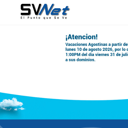
Administradora de Nombres de Dominio e IP, para El Salva
SVNet El Punto Que Se Ve