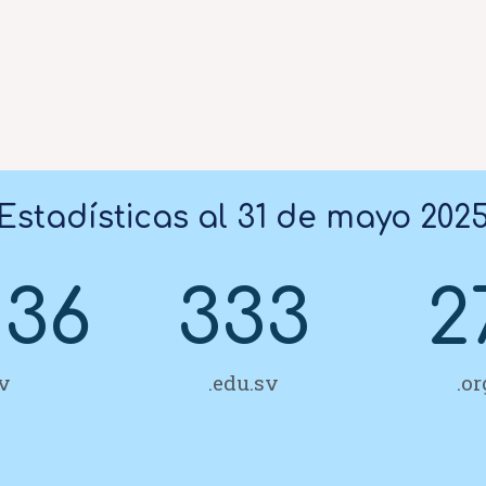
Estadísticas al 31 de mayo 202
836
333
2
sv
.edu.sv
.or