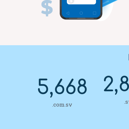
2,
5,668
.
.com.sv