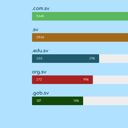
.com.sv
5668
.sv
2836
.edu.sv
333
21%
org.sv
272
19%
.gob.sv
307
16%