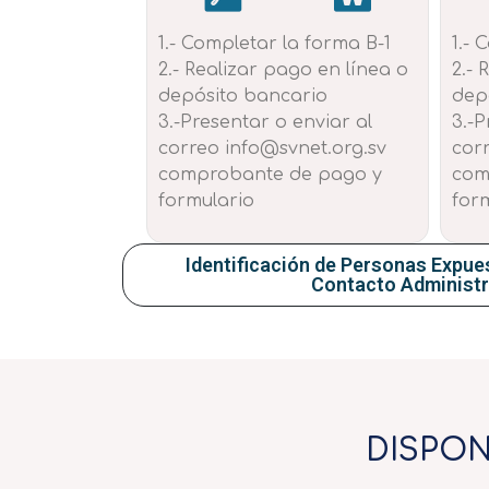
1.- Completar la forma B-1
1.- 
2.- Realizar pago en línea o
2.- 
depósito bancario
dep
3.-Presentar o enviar al
3.-P
correo info@svnet.org.sv
cor
comprobante de pago y
com
formulario
for
Identificación de Personas Expue
Contacto Administr
DISPONI