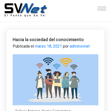
Administradora de Nombres de Dominio e IP, para El Salvador
SVNet El Punto Que Se Ve
Hacia la sociedad del conocimiento
Publicada el
marzo 18, 2021
por
adminsvnet